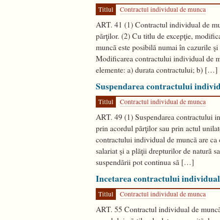
Titlul
Contractul individual de munca
ART. 41 (1) Contractul individual de mu
pãrţilor. (2) Cu titlu de excepţie, modifi
muncã este posibilã numai în cazurile şi 
Modificarea contractului individual de m
elemente: a) durata contractului; b) […]
Suspendarea contractului indivi
Titlul
Contractul individual de munca
ART. 49 (1) Suspendarea contractului in
prin acordul pãrţilor sau prin actul unila
contractului individual de muncã are ca 
salariat şi a plãţii drepturilor de naturã s
suspendãrii pot continua sã […]
Incetarea contractului individua
Titlul
Contractul individual de munca
ART. 55 Contractul individual de muncã p