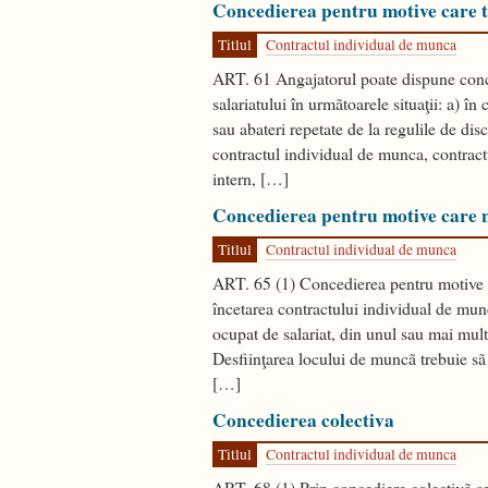
Concedierea pentru motive care t
Titlul
Contractul individual de munca
ART. 61 Angajatorul poate dispune conc
salariatului în urmãtoarele situaţii: a) în
sau abateri repetate de la regulile de disc
contractul individual de munca, contract
intern, […]
Concedierea pentru motive care n
Titlul
Contractul individual de munca
ART. 65 (1) Concedierea pentru motive ca
încetarea contractului individual de mun
ocupat de salariat, din unul sau mai mult
Desfiinţarea locului de muncã trebuie sã f
[…]
Concedierea colectiva
Titlul
Contractul individual de munca
ART. 68 (1) Prin concediere colectivã se