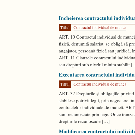
Incheierea contractului individu
Titlul
Contractul individual de munca
ART. 10 Contractul individual de muncã 
fizicã, denumitã salariat, se obligã sã p
angajator, persoanã fizicã sau juridicã, 
ART. 11 Clauzele contractului individua
sau drepturi sub nivelul minim stabilit [
Executarea contractului individ
Titlul
Contractul individual de munca
ART. 37 Drepturile şi obligaţiile privind 
stabilesc potrivit legii, prin negociere, 
contractelor individuale de muncã. ART. 3
sunt recunoscute prin lege. Orice tranzac
drepturile recunoscute […]
Modificarea contractului indivi