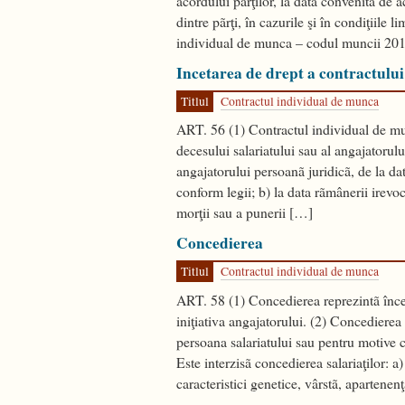
acordului pãrţilor, la data convenitã de a
dintre pãrţi, în cazurile şi în condiţiile 
individual de munca – codul muncii 20
Incetarea de drept a contractulu
Titlul
Contractul individual de munca
ART. 56 (1) Contractul individual de mun
decesului salariatului sau al angajatorulu
angajatorului persoanã juridicã, de la dat
conform legii; b) la data rãmânerii irevoc
morţii sau a punerii […]
Concedierea
Titlul
Contractul individual de munca
ART. 58 (1) Concedierea reprezintã înce
iniţiativa angajatorului. (2) Concedierea
persoana salariatului sau pentru motive 
Este interzisã concedierea salariaţilor: a)
caracteristici genetice, vârstã, apartenen