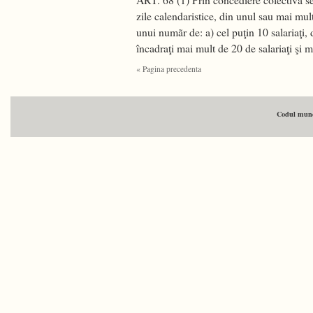
zile calendaristice, din unul sau mai mul
unui numãr de: a) cel puţin 10 salariaţi,
încadraţi mai mult de 20 de salariaţi şi
« Pagina precedenta
Codul munci