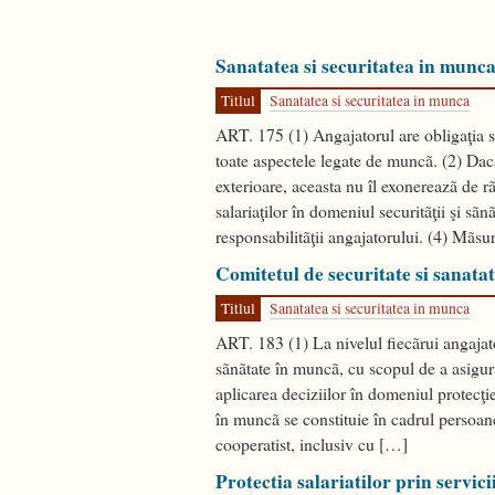
Sanatatea si securitatea in munca
Titlul
Sanatatea si securitatea in munca
ART. 175 (1) Angajatorul are obligaţia sã 
toate aspectele legate de muncã. (2) Dac
exterioare, aceasta nu îl exonereazã de r
salariaţilor în domeniul securitãţii şi sã
responsabilitãţii angajatorului. (4) Mãsu
Comitetul de securitate si sanata
Titlul
Sanatatea si securitatea in munca
ART. 183 (1) La nivelul fiecãrui angajato
sãnãtate în muncã, cu scopul de a asigura
aplicarea deciziilor în domeniul protecţie
în muncã se constituie în cadrul persoanel
cooperatist, inclusiv cu […]
Protectia salariatilor prin servic