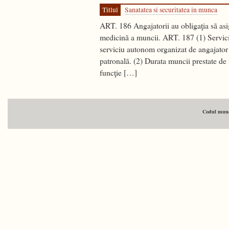
Titlul
Sanatatea si securitatea in munca
ART. 186 Angajatorii au obligaţia sã asig
medicinã a muncii. ART. 187 (1) Servici
serviciu autonom organizat de angajator 
patronalã. (2) Durata muncii prestate de
funcţie […]
Codul munci