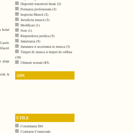
Dispozitii tranzitorii finale
(2)
Formarea profesionala
(3)
Inspectia Muncii
(2)
Jurisdictia muncii
(3)
Modificari
(1)
n holul
Note
(1)
Răspunderea juridica
(5)
Salarizarea
(5)
 Laszlo
Sanatatea si securitatea in munca
(3)
Afaceri
Timpul de munca si timpul de odihna
(10)
e piaţa
Ultimele noutati
(83)
ial, la
ADS
UTILE
Consultanta ISO
Contracte Comerciale