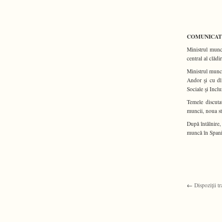
COMUNICAT DE
Ministrul munci
central al clăd
Ministrul munci
Andor şi cu dl
Sociale şi Incl
Temele discuta
muncii, noua st
După întâlnire,
muncă în Spania
←
Dispoziţii t