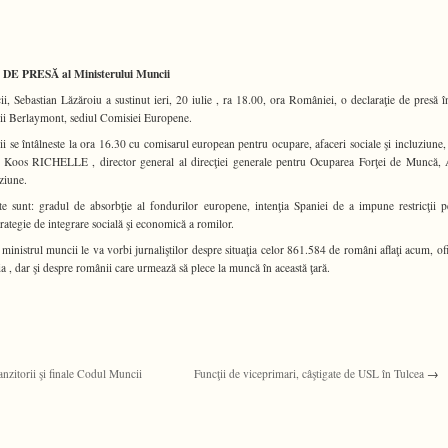
 PRESĂ al Ministerului Muncii
i, Sebastian Lăzăroiu a sustinut ieri, 20 iulie , ra 18.00, ora României, o declaraţie de presă î
irii Berlaymont, sediul Comisiei Europene.
i se întâlneste la ora 16.30 cu comisarul european pentru ocupare, afaceri sociale şi incluziune,
 Koos RICHELLE , director general al direcţiei generale pentru Ocuparea Forţei de Muncă, 
uziune.
te sunt: gradul de absorbţie al fondurilor europene, intenţia Spaniei de a impune restricţii p
rategie de integrare socială şi economică a romilor.
 ministrul muncii le va vorbi jurnaliştilor despre situaţia celor 861.584 de români aflaţi acum, ofic
 , dar şi despre românii care urmează să plece la muncă în această ţară.
ranzitorii şi finale Codul Muncii
Funcţii de viceprimari, câştigate de USL în Tulcea
→