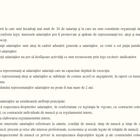
rii la care sunt încadraţi mai mult de 20 de salariaţi şi la care nu sunt constituite organizaţii si
conform legii, interesele salariaţilor pot fi promovate şi apãrate de reprezentanţii lor, aleşi şi ma
 scop.
ţii salariaţilor sunt aleşi în cadrul adunãrii generale a salariaţilor, cu votul a cel puţin jumãt
 salariaţilor.
ii salariaţilor nu pot sã desfãşoare activitãţi ce sunt recunoscute prin lege exclusiv sindicatelor.
 ca reprezentanţi ai salariaţilor salariaţii care au capacitate deplinã de exerciţiu.
reprezentanţi aleşi ai salariaţilor se stabileşte de comun acord cu angajatorul, în raport cu num
tuia.
atului reprezentanţilor salariaţilor nu poate fi mai mare de 2 ani.
alariaţilor au urmãtoarele atribuţii principale:
ã respectarea drepturilor salariaţilor, în conformitate cu legislaţia în vigoare, cu contractul cole
, cu contractele individuale de muncã şi cu regulamentul intern;
 la elaborarea regulamentului intern;
e interesele salariaţilor referitoare la salariu, condiţii de muncã, timp de muncã şi timp de 
muncã, precum şi orice alte interese profesionale, economice şi sociale legate de relaţiile de muncã;
inspectoratul de muncã cu privire la nerespectarea dispoziţiilor legale şi ale contractului cole