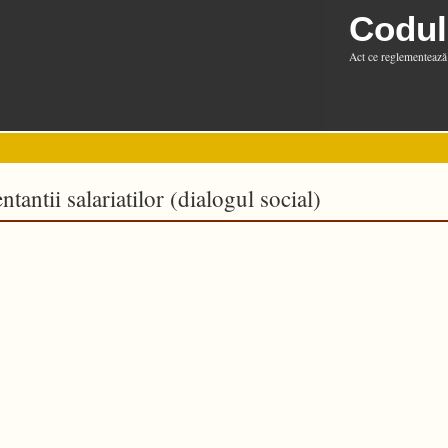
Codul
Act ce reglementează 
tantii salariatilor (dialogul social)