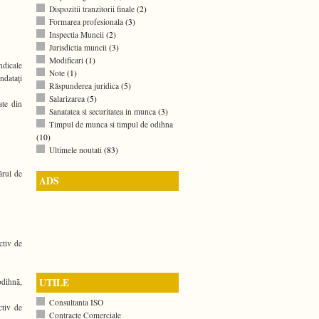
Dispozitii tranzitorii finale
(2)
Formarea profesionala
(3)
Inspectia Muncii
(2)
Jurisdictia muncii
(3)
Modificari
(1)
ndicale
Note
(1)
ndataţi
Răspunderea juridica
(5)
Salarizarea
(5)
ate din
Sanatatea si securitatea in munca
(3)
Timpul de munca si timpul de odihna
(10)
Ultimele noutati
(83)
ãrul de
ADS
ctiv de
UTILE
odihnã,
Consultanta ISO
ctiv de
Contracte Comerciale