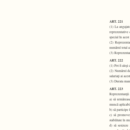
ART. 221
(1) La angajato
reprezentative 
special în acest
(2) Reprezentan
numãrul total al
(3) Reprezentanţ
ART. 222
(1) Pot fi aleşi
(2) Numãrul de 
salariaţi ai aces
(3) Durata mand
ART. 223
Reprezentanţii s
a) sã urmãreasc
muncã aplicabil
b) sã participe
c) sã promovez
stabilitate în 
d) sã sesizeze 